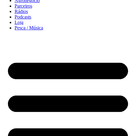
Agronegócio
Parceiros
Rádios
Podcasts
Loja
Pesca / Música