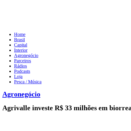
Home
Brasil
Capital
Interior
Agronegócio
Parceiros
Rádios
Podcasts
Loja
Pesca / Música
Agronegócio
Agrivalle investe R$ 33 milhões em biorr