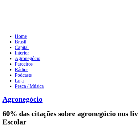
Home
Brasil
Capital
Interior
Agronegócio
Parceiros
Rádios
Podcasts
Loja
Pesca / Música
Agronegócio
60% das citações sobre agronegócio nos li
Escolar