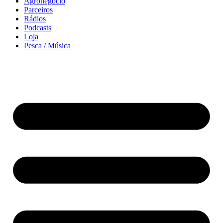
Agronegócio
Parceiros
Rádios
Podcasts
Loja
Pesca / Música