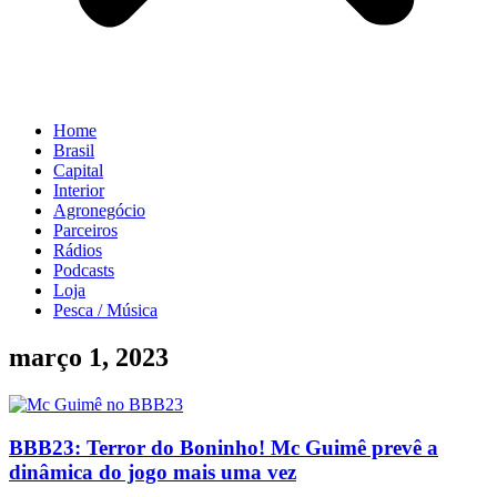
Home
Brasil
Capital
Interior
Agronegócio
Parceiros
Rádios
Podcasts
Loja
Pesca / Música
março 1, 2023
BBB23: Terror do Boninho! Mc Guimê prevê a
dinâmica do jogo mais uma vez