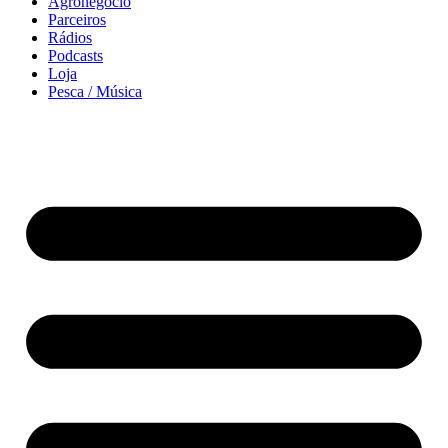
Agronegócio
Parceiros
Rádios
Podcasts
Loja
Pesca / Música